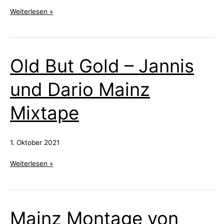
Make
Weiterlesen »
Postlager
Great
Again
Old But Gold – Jannis
und Dario Mainz
Mixtape
1. Oktober 2021
Old
Weiterlesen »
But
Gold
–
Mainz Montage von
Jannis