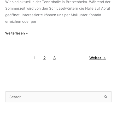
Wir sind aktuell in der Tennishalle in Bretzenheim. Während der
Sommerzeit wird von den Schlüsselwärtern die Halle auf Abruf
geöffnet. Interessierte können uns per Mail unter Kontakt
erreichen oder per
Aktuelle
Weiterlesen »
Lage
1
2
3
Weiter
→
S
u
c
h