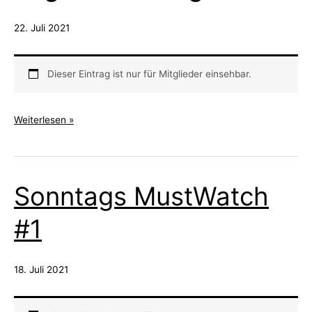
22. Juli 2021
Dieser Eintrag ist nur für Mitglieder einsehbar.
Die
Weiterlesen »
Bahn
Ze
Resurrection
Sonntags MustWatch
–
Logbucheintrag
#1
01
18. Juli 2021