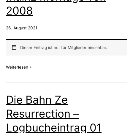
und
2008
Dario
Mainz
Mixtape
26. August 2021
Dieser Eintrag ist nur für Mitglieder einsehbar.
Mainz
Weiterlesen »
Montage
von
2008
Die Bahn Ze
Resurrection –
Logbucheintrag 01