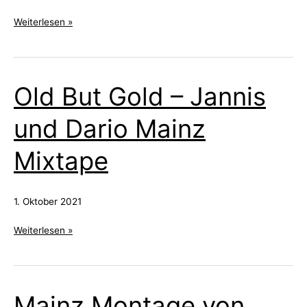
CoVideo
Weiterlesen »
Old But Gold – Jannis
und Dario Mainz
Mixtape
1. Oktober 2021
Old
Weiterlesen »
But
Gold
–
Mainz Montage von
Jannis