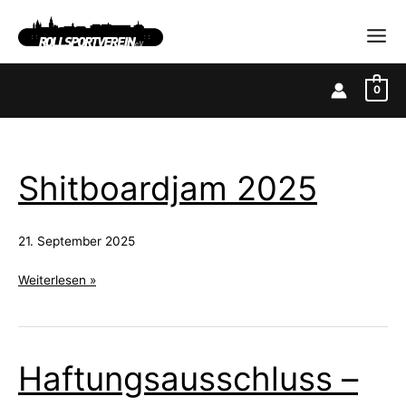
Zum
Inhalt
springen
0
Shitboardjam 2025
21. September 2025
Shitboardjam
Weiterlesen »
2025
Haftungsausschluss –