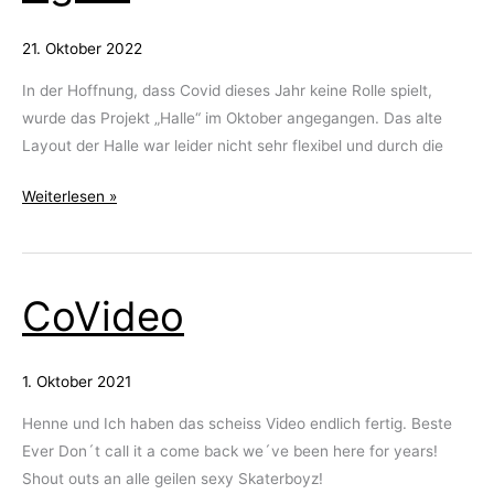
21. Oktober 2022
In der Hoffnung, dass Covid dieses Jahr keine Rolle spielt,
wurde das Projekt „Halle“ im Oktober angegangen. Das alte
Layout der Halle war leider nicht sehr flexibel und durch die
Make
Weiterlesen »
Postlager
Great
Again
CoVideo
1. Oktober 2021
Henne und Ich haben das scheiss Video endlich fertig. Beste
Ever Don´t call it a come back we´ve been here for years!
Shout outs an alle geilen sexy Skaterboyz!