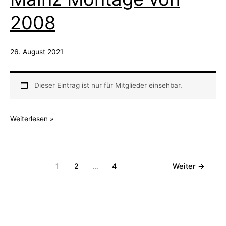
und
2008
Dario
Mainz
Mixtape
26. August 2021
Dieser Eintrag ist nur für Mitglieder einsehbar.
Mainz
Weiterlesen »
Montage
von
2008
1
2
…
4
Weiter
→