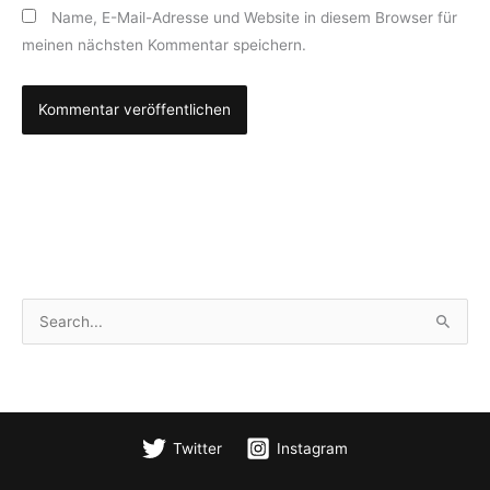
Name, E-Mail-Adresse und Website in diesem Browser für
meinen nächsten Kommentar speichern.
S
u
c
h
e
Twitter
Instagram
n
n