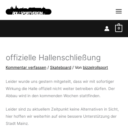
Zum
Inhalt
springen
0
offizielle Hallenschließung
Kommentar verfassen
/
Skateboard
/ Von
bizzelrollsport
Leider wurde uns gestern mitgeteilt, dass wir mit sofortiger
Wirkung die Halle offiziell nicht weiter betreiben dürfen. Der
Abbau wird in den kommenden Wochen stattfinden.
Leider sind zu aktuellem Zeitpunkt keine Alternativen in Sicht,
hier hoffen wir weiterhin auf eine bessere Unterstützung der
Stadt Mainz.