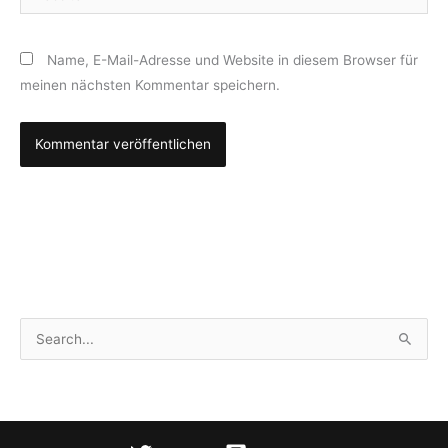
Name, E-Mail-Adresse und Website in diesem Browser für
meinen nächsten Kommentar speichern.
S
u
c
h
e