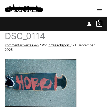
Zum
Inhalt
springen
0
DSC_0114
Kommentar verfassen
/ Von
bizzelrollsport
/
21. September
2025