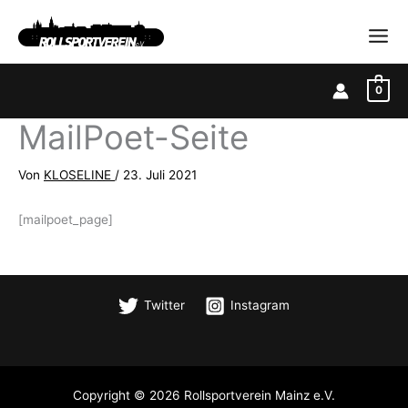
Zum
Inhalt
springen
0
MailPoet-Seite
Von
KLOSELINE
/
23. Juli 2021
[mailpoet_page]
Twitter
Instagram
Copyright © 2026 Rollsportverein Mainz e.V.